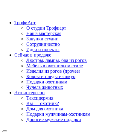
ТрофиАрт
О студии Трофиарт
Наша мастерская
Закупки студии
Сотрудничество
Идеи и проекты
Сейчас в продаже
Люстры, лампы, бра из рогов
Мебель в охотничьем стиле
Изделия из рогов (прочее)
Ковры и пледы из шкур
Подарки охотникам
Чучела животных
Это интересно
Таксидермия
Вы — охотник?
Дом для охотника
Подарки мужчинам-охотникам
Дорогие мужские подарки