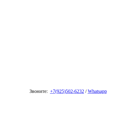
Звоните:
+7(925)502-6232
/
Whatsapp